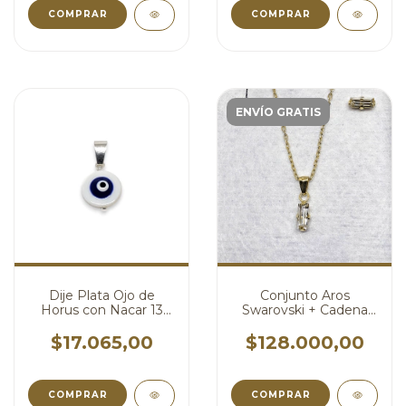
COMPRAR
ENVÍO GRATIS
Dije Plata Ojo de
Conjunto Aros
Horus con Nacar 13
Swarovski + Cadena
mm cod3892
Plata Dije Swarovski
Blanco cod4822
$17.065,00
$128.000,00