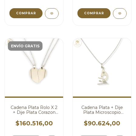
COMPRAR
ENVÍO GRATIS
Cadena Plata Rolo X 2
Cadena Plata + Dije
+ Dije Plata Corazon
Plata Microscopio
Para Partir Pareja
Laboratorio
Amigo cod4107
Bioquimico cod4065
$160.516,00
$90.624,00