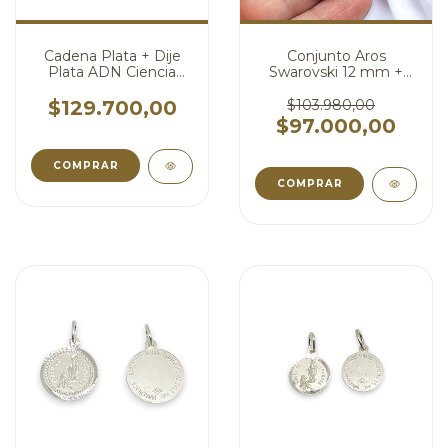
Cadena Plata + Dije
Conjunto Aros
Plata ADN Ciencia
Swarovski 12 mm +
Medica Laboratorio
Cadena Plata Dije
Genetica cod4477
Triangulo Swarovski
$129.700,00
$103.980,00
Aurora Boreal 16 mm
$97.000,00
cod4414
COMPRAR
COMPRAR