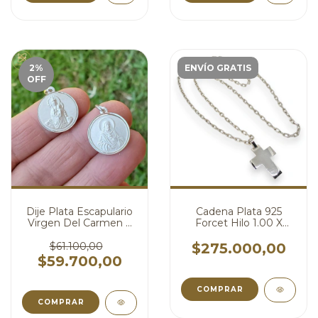
2
%
ENVÍO GRATIS
OFF
Dije Plata Escapulario
Cadena Plata 925
Virgen Del Carmen Y
Forcet Hilo 1.00 X
Sagrado Corazon 15
65cm + Cruz Plata
mm cod4805
Maciza cod4815
$61.100,00
$275.000,00
$59.700,00
COMPRAR