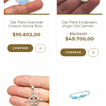
Dije Plata Swarovski
Dije Plata Escapulario
Corazon Aurora Boreal
Virgen Del Carmen Y
28 mm ( Sin Cadena )
Sagrado Corazon
cod4658
cod4637
$95.602,00
$54.124,00
$49.700,00