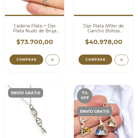
Cadena Plata + Dije
Dije Plata Alfiler de
Plata Nudo de Bruja
Gancho Bolitas
cadena x 55 cm
Celestes Bebe
cod4567
Proteccion cod4556
$73.700,00
$40.978,00
COMPRAR
ENVÍO GRATIS
7
%
OFF
ENVÍO GRATIS