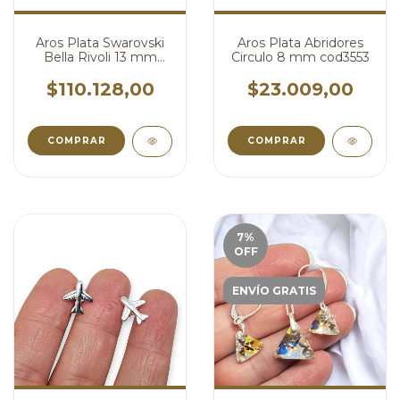
Aros Plata Swarovski
Aros Plata Abridores
Bella Rivoli 13 mm
Circulo 8 mm cod3553
Brisura cod4408
$110.128,00
$23.009,00
7
%
OFF
ENVÍO GRATIS