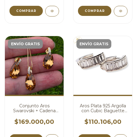
ENVÍO GRATIS
ENVÍO GRATIS
Conjunto Aros
Aros Plata 925 Argolla
Swarovski + Cadena
con Cubic Baguette
Plata Dije Lagrima
cod3684
Swarovski Ambar
$169.000,00
$110.106,00
cod4776