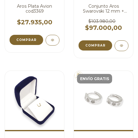
Aros Plata Avion
Conjunto Aros
cod3369
Swarovski 12 mm +
Cadena Plata Dije
Triangulo Swarovski
$27.935,00
$103.980,00
Aurora Boreal 16 mm
$97.000,00
cod4414
COMPRAR
ENVÍO GRATIS