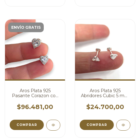
ENVÍO GRATIS
Aros Plata 925
Aros Plata 925
Pasante Corazon con
Abridores Cubic 5 mm
Cubic cod4761
cod4747
$96.481,00
$24.700,00