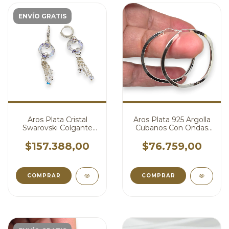
ENVÍO GRATIS
Aros Plata Cristal
Aros Plata 925 Argolla
Swarovski Colgante
Cubanos Con Ondas
Aurora Boreal 10mm
Irregulares 40 mm
cod4741
cod4739
$157.388,00
$76.759,00