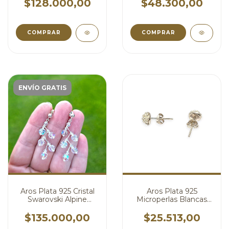
Blanco cod4822
cod4802
$128.000,00
$48.300,00
ENVÍO GRATIS
Aros Plata 925 Cristal
Aros Plata 925
Swarovski Alpine
Microperlas Blancas
Shimmer Colgante
Pasante 6 mm
cod4795
cod4787
$135.000,00
$25.513,00